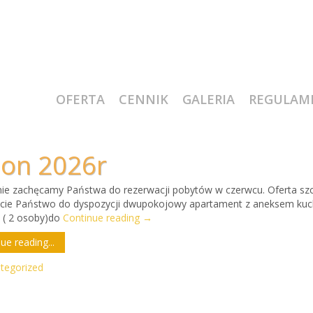
OFERTA
CENNIK
GALERIA
REGULAM
zon 2026r
ie zachęcamy Państwa do rezerwacji pobytów w czerwcu. Oferta szcze
cie Państwo do dyspozycji dwupokojowy apartament z aneksem kuche
 ( 2 osoby)do
Continue reading
→
ue reading...
tegorized